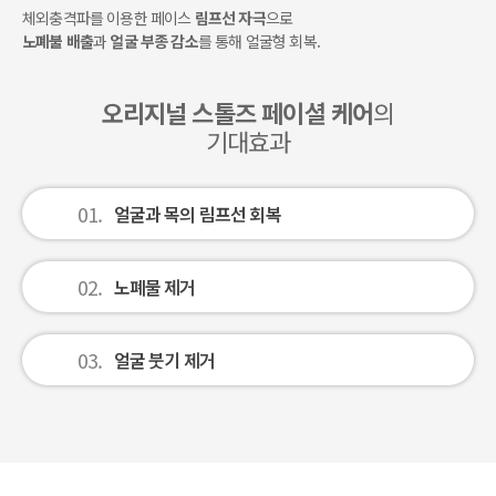
체외충격파를 이용한 페이스
림프선 자극
으로
노폐불 배출
과
얼굴 부종 감소
를 통해 얼굴형 회복.
오리지널 스톨즈 페이셜 케어
의
기대효과
01.
얼굴과 목의 림프선 회복
02.
노폐물 제거
03.
얼굴 붓기 제거